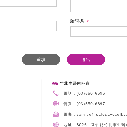
驗證碼
重填
送出
竹北生醫園區廠
電話
:
(0
3)550-6696
傳真
:
(
03)550-6697
電郵
:
service@safesavecell.c
地址 :
30261 新竹縣竹北市生