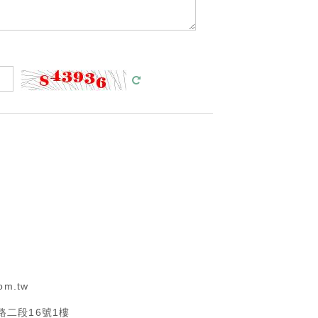
om.tw
醫路二段16號1樓