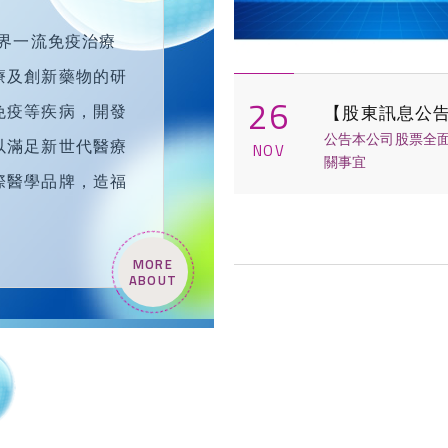
界一流免疫治療
療及創新藥物的研
26
免疫等疾病，開發
【股東訊息公
公告本公司股票全
以滿足新世代醫療
NOV
關事宜
際醫學品牌，造福
MORE
ABOUT