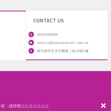
CONTACT US
(03)5506696
service@safesavecell.com.tw
新竹縣竹北市生醫路二段16號1樓
×
內容，請詳閱
隱私權保護政策
hts Reserved.