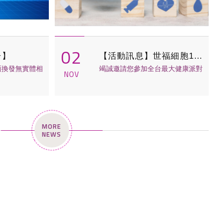
02
告】
【活動訊息】世福細胞12/01-12/0...
面換發無實體相
竭誠邀請您參加全台最大健康派對
NOV
MORE
NEWS