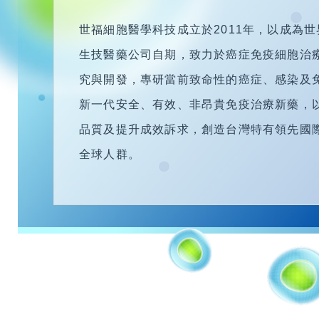
世福細胞醫學科技成立於2011年
，
以成為世
生技醫藥公司自期
，
致力於癌症免疫細胞治
究與開發
，
專研當前致命性的癌症、感染及
新一代安全
、有效
、非昂貴免疫治療新藥
，
品質及提升成效訴求，創造台灣特有領先國
全球人群。